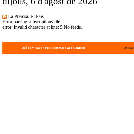
dijous, 6 d'agost de 2026
La Premsa: El Pais
Error parsing subscriptions file
error: Invalid character at line: 5 No feeds.
Què és Vilaweb?
Publicitat
Mapa web
Contacte
Una we