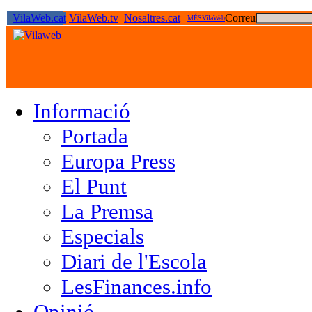
VilaWeb.cat
VilaWeb.tv
Nosaltres.cat
Correu
MÉSVilaWeb
Informació
Portada
Europa Press
El Punt
La Premsa
Especials
Diari de l'Escola
LesFinances.info
Opinió