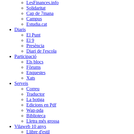
LesFinances.info
Solidaritat
Cap de 7mana
Campus
Estudia.cat
Diaris
El Punt
El 9
Presència
Diari de l'escola
Participació
Els blocs
Fòrums
Enquestes
Xats
Serveis
Correu
Traductor
La botiga
Edicions en Pdf
Wap-pda
Biblioteca
Lletra més grossa
Vilaweb 10 anys
Llibre d'estil