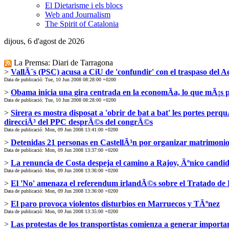
El Dietarisme i els blocs
Web and Journalism
The Spirit of Catalonia
dijous, 6 d'agost de 2026
La Premsa: Diari de Tarragona
>
VallÃ¨s (PSC) acusa a CiU de 'confundir' con el traspaso del 
Data de publicació: Tue, 10 Jun 2008 08:28:00 +0200
>
Obama inicia una gira centrada en la economÃ­a, lo que mÃ¡s
Data de publicació: Tue, 10 Jun 2008 08:28:00 +0200
>
Sirera es mostra disposat a 'obrir de bat a bat' les portes per
direcciÃ³ del PPC desprÃ©s del congrÃ©s
Data de publicació: Mon, 09 Jun 2008 13:41:00 +0200
>
Detenidas 21 personas en CastellÃ³n por organizar matrimonios
Data de publicació: Mon, 09 Jun 2008 13:37:00 +0200
>
La renuncia de Costa despeja el camino a Rajoy, Ãºnico candi
Data de publicació: Mon, 09 Jun 2008 13:36:00 +0200
>
El 'No' amenaza el referendum irlandÃ©s sobre el Tratado de
Data de publicació: Mon, 09 Jun 2008 13:36:00 +0200
>
El paro provoca violentos disturbios en Marruecos y TÃºnez
Data de publicació: Mon, 09 Jun 2008 13:35:00 +0200
>
Las protestas de los transportistas comienza a generar importa