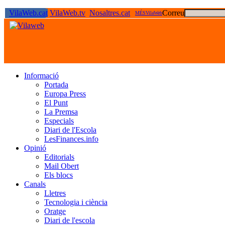
VilaWeb.cat
VilaWeb.tv
Nosaltres.cat
Correu
MÉSVilaWeb
Informació
Portada
Europa Press
El Punt
La Premsa
Especials
Diari de l'Escola
LesFinances.info
Opinió
Editorials
Mail Obert
Els blocs
Canals
Lletres
Tecnologia i ciència
Oratge
Diari de l'escola