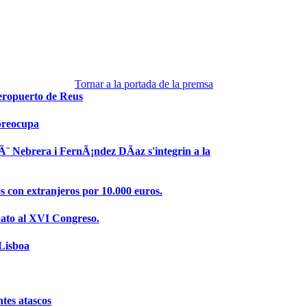
Tornar a la portada de la premsa
Aeropuerto de Reus
 preocupa
quÃ¨ Nebrera i FernÃ¡ndez DÃ­az s'integrin a la
 con extranjeros por 10.000 euros.
dato al XVI Congreso.
 Lisboa
ntes atascos