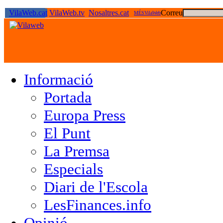
VilaWeb.cat
VilaWeb.tv
Nosaltres.cat
Correu
MÉSVilaWeb
Informació
Portada
Europa Press
El Punt
La Premsa
Especials
Diari de l'Escola
LesFinances.info
Opinió