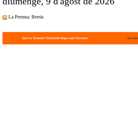
diumenge, 9 d'agost de 2026
La Premsa: Berria
Què és Vilaweb?
Publicitat
Mapa web
Contacte
Una we