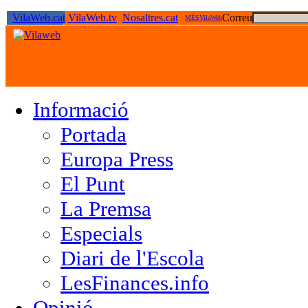
VilaWeb.cat
VilaWeb.tv
Nosaltres.cat
Correu
MÉSVilaWeb
Informació
Portada
Europa Press
El Punt
La Premsa
Especials
Diari de l'Escola
LesFinances.info
Opinió