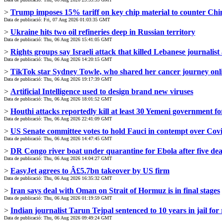
>
Trump imposes 15% tariff on key chip material to counter Chi
Data de publicació: Fri, 07 Aug 2026 01:03:35 GMT
>
Ukraine hits two oil refineries deep in Russian territory
Data de publicació: Thu, 06 Aug 2026 15:41:05 GMT
>
Rights groups say Israeli attack that killed Lebanese journalis
Data de publicació: Thu, 06 Aug 2026 14:20:15 GMT
>
TikTok star Sydney Towle, who shared her cancer journey onli
Data de publicació: Thu, 06 Aug 2026 19:17:39 GMT
>
Artificial Intelligence used to design brand new viruses
Data de publicació: Thu, 06 Aug 2026 18:01:52 GMT
>
Houthi attacks reportedly kill at least 30 Yemeni government fo
Data de publicació: Thu, 06 Aug 2026 22:41:09 GMT
>
US Senate committee votes to hold Fauci in contempt over Cov
Data de publicació: Thu, 06 Aug 2026 14:47:45 GMT
>
DR Congo river boat under quarantine for Ebola after five dea
Data de publicació: Thu, 06 Aug 2026 14:04:27 GMT
>
EasyJet agrees to Â£5.7bn takeover by US firm
Data de publicació: Thu, 06 Aug 2026 16:35:32 GMT
>
Iran says deal with Oman on Strait of Hormuz is in final stages
Data de publicació: Thu, 06 Aug 2026 01:19:59 GMT
>
Indian journalist Tarun Tejpal sentenced to 10 years in jail for
Data de publicació: Thu, 06 Aug 2026 09:49:24 GMT