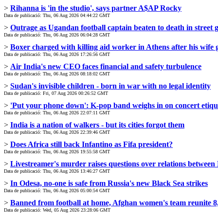
>
Rihanna is 'in the studio', says partner A$AP Rocky
Data de publicació: Thu, 06 Aug 2026 04:44:22 GMT
>
Outrage as Ugandan football captain beaten to death in street 
Data de publicació: Thu, 06 Aug 2026 06:04:28 GMT
>
Boxer charged with killing aid worker in Athens after his wife g
Data de publicació: Thu, 06 Aug 2026 17:26:56 GMT
>
Air India's new CEO faces financial and safety turbulence
Data de publicació: Thu, 06 Aug 2026 08:18:02 GMT
>
Sudan's invisible children - born in war with no legal identity
Data de publicació: Fri, 07 Aug 2026 00:26:52 GMT
>
'Put your phone down': K-pop band weighs in on concert etiqu
Data de publicació: Thu, 06 Aug 2026 22:07:11 GMT
>
India is a nation of walkers - but its cities forgot them
Data de publicació: Thu, 06 Aug 2026 22:39:46 GMT
>
Does Africa still back Infantino as Fifa president?
Data de publicació: Thu, 06 Aug 2026 19:55:58 GMT
>
Livestreamer's murder raises questions over relations between 
Data de publicació: Thu, 06 Aug 2026 13:46:27 GMT
>
In Odesa, no-one is safe from Russia's new Black Sea strikes
Data de publicació: Thu, 06 Aug 2026 05:00:54 GMT
>
Banned from football at home, Afghan women's team reunite 8
Data de publicació: Wed, 05 Aug 2026 23:28:06 GMT