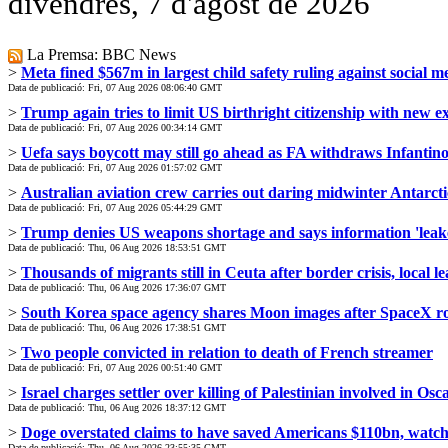
divendres, 7 d'agost de 2026
La Premsa: BBC News
>
Meta fined $567m in largest child safety ruling against social m
Data de publicació: Fri, 07 Aug 2026 08:06:40 GMT
>
Trump again tries to limit US birthright citizenship with new e
Data de publicació: Fri, 07 Aug 2026 00:34:14 GMT
>
Uefa says boycott may still go ahead as FA withdraws Infantin
Data de publicació: Fri, 07 Aug 2026 01:57:02 GMT
>
Australian aviation crew carries out daring midwinter Antarcti
Data de publicació: Fri, 07 Aug 2026 05:44:29 GMT
>
Trump denies US weapons shortage and says information 'leak
Data de publicació: Thu, 06 Aug 2026 18:53:51 GMT
>
Thousands of migrants still in Ceuta after border crisis, local l
Data de publicació: Thu, 06 Aug 2026 17:36:07 GMT
>
South Korea space agency shares Moon images after SpaceX ro
Data de publicació: Thu, 06 Aug 2026 17:38:51 GMT
>
Two people convicted in relation to death of French streamer
Data de publicació: Fri, 07 Aug 2026 00:51:40 GMT
>
Israel charges settler over killing of Palestinian involved in O
Data de publicació: Thu, 06 Aug 2026 18:37:12 GMT
>
Doge overstated claims to have saved Americans $110bn, watch
Data de publicació: Thu, 06 Aug 2026 23:55:35 GMT