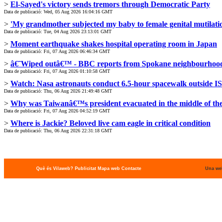
>
El-Sayed's victory sends tremors through Democratic Party
Data de publicació: Wed, 05 Aug 2026 16:04:16 GMT
>
'My grandmother subjected my baby to female genital mutilat
Data de publicació: Tue, 04 Aug 2026 23:13:01 GMT
>
Moment earthquake shakes hospital operating room in Japan
Data de publicació: Fri, 07 Aug 2026 06:46:34 GMT
>
â€˜Wiped outâ€™ - BBC reports from Spokane neighbourhood 
Data de publicació: Fri, 07 Aug 2026 01:10:58 GMT
>
Watch: Nasa astronauts conduct 6.5-hour spacewalk outside I
Data de publicació: Thu, 06 Aug 2026 21:49:48 GMT
>
Why was Taiwanâ€™s president evacuated in the middle of the
Data de publicació: Fri, 07 Aug 2026 04:52:19 GMT
>
Where is Jackie? Beloved live cam eagle in critical condition
Data de publicació: Thu, 06 Aug 2026 22:31:18 GMT
Què és Vilaweb?
Publicitat
Mapa web
Contacte
Una we